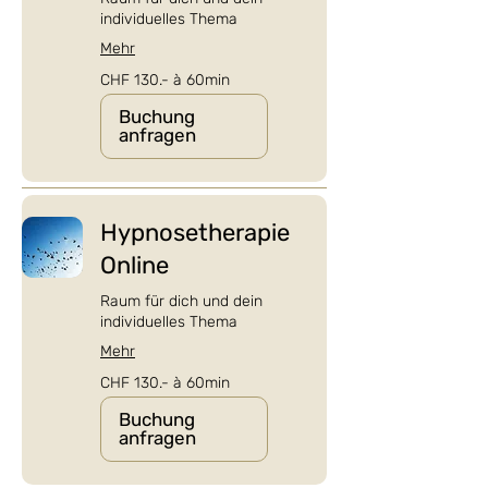
individuelles Thema
Mehr
CHF
CHF 130.- à 60min
130.-
à
60min
Buchung
anfragen
Hypnosetherapie
Online
Raum für dich und dein
individuelles Thema
Mehr
CHF
CHF 130.- à 60min
130.-
à
60min
Buchung
anfragen