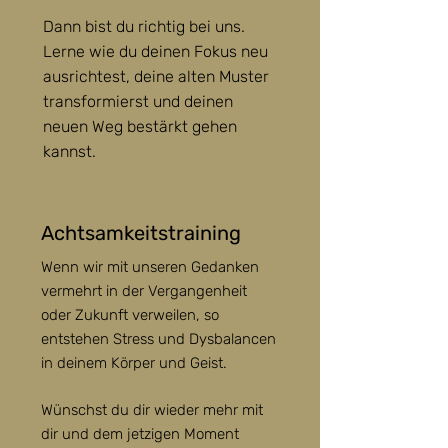
Dann bist du richtig bei uns.
Lerne wie du deinen Fokus neu
ausrichtest, deine alten Muster
transformierst und deinen
neuen Weg bestärkt gehen
kannst.
Achtsamkeitstraining
Wenn wir mit unseren Gedanken
vermehrt in der Vergangenheit
oder Zukunft verweilen, so
entstehen Stress und Dysbalancen
in deinem Körper und Geist.
Wünschst du dir wieder mehr mit
dir und dem jetzigen Moment