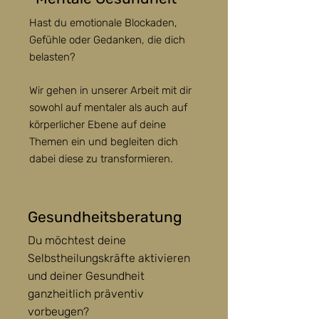
Hast du emotionale Blockaden,
Gefühle oder Gedanken, die dich
belasten?
Wir gehen in unserer Arbeit mit dir
sowohl auf mentaler als auch auf
körperlicher Ebene auf deine
Themen ein und begleiten dich
dabei diese zu transformieren.
Gesundheitsberatung
Du möchtest deine
Selbstheilungskräfte aktivieren
und deiner Gesundheit
ganzheitlich präventiv
vorbeugen?