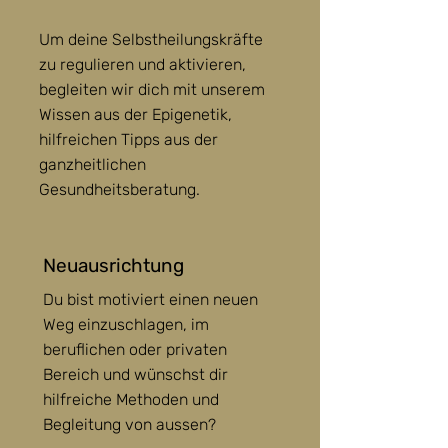
Um deine Selbstheilungskräfte
zu regulieren und aktivieren,
begleiten wir dich mit unserem
Wissen aus der Epigenetik,
hilfreichen Tipps aus der
ganzheitlichen
Gesundheitsberatung.
Neuausrichtung
Du bist motiviert einen neuen
Weg einzuschlagen, im
beruflichen oder privaten
Bereich und wünschst dir
hilfreiche Methoden und
Begleitung von aussen?