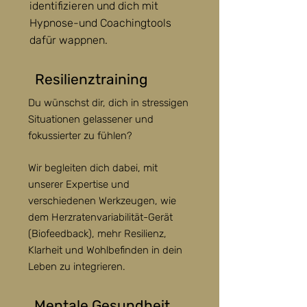
identifizieren und dich mit
Hypnose-und Coachingtools
dafür wappnen.
Resilienztraining
Du wünschst dir, dich in stressigen
Situationen gelassener und
fokussierter zu fühlen?
Wir begleiten dich dabei, mit
unserer Expertise und
verschiedenen Werkzeugen, wie
dem Herzratenvariabilität-Gerät
(Biofeedback), mehr Resilienz,
Klarheit und Wohlbefinden in dein
Leben zu integrieren.
Mentale Gesundheit