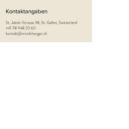
Kontaktangaben
St. Jakob-Strasse 38, St. Gallen, Switzerland
+41 78 948 20 60
kontakt@mindchanger.ch
©MINDCHANGER GmbH
Kontakt
MINDCHANGER GmbH
Praxisgemeinschaft P38 (2. Stock)
St. Jakob-Strasse 38
9000 St. Gallen