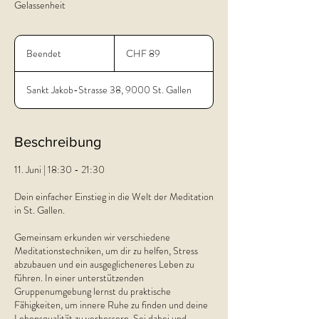
Gelassenheit
89
Schweizer
Beendet
B
CHF 89
Franken
e
e
Sankt Jakob-Strasse 38, 9000 St. Gallen
n
d
e
t
Beschreibung
11. Juni | 18:30 - 21:30
Dein einfacher Einstieg in die Welt der Meditation
in St. Gallen.
Gemeinsam erkunden wir verschiedene
Meditationstechniken, um dir zu helfen, Stress
abzubauen und ein ausgeglicheneres Leben zu
führen. In einer unterstützenden
Gruppenumgebung lernst du praktische
Fähigkeiten, um innere Ruhe zu finden und deine
Lebensqualität zu verbessern. Sei dabei und